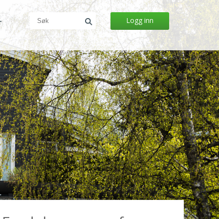
Logg inn
T