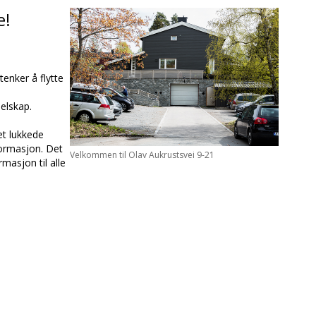
e!
enker å flytte
selskap.
et lukkede
formasjon. Det
Velkommen til Olav Aukrustsvei 9-21
rmasjon til alle